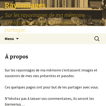
Rayonnages
Sur les rayonnages de ma mémoire
s'entassent images et souvenirs à
partager…
Aller
Recherc
Menu
au
contenu
principal
À propos
Sur les rayonnages de ma mémoire s’entassent images et
souvenirs de mes vies présentes et passées.
Ces quelques pages ont pour but de les partager avec vous.
N’hésitez pas à laisser vos commentaires, ils seront les
bienvenus…