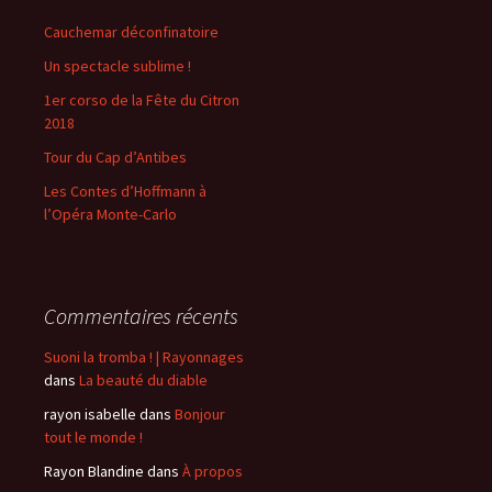
c
Cauchemar déconfinatoire
h
Un spectacle sublime !
e
r
1er corso de la Fête du Citron
2018
:
Tour du Cap d’Antibes
Les Contes d’Hoffmann à
l’Opéra Monte-Carlo
Commentaires récents
Suoni la tromba ! | Rayonnages
dans
La beauté du diable
rayon isabelle
dans
Bonjour
tout le monde !
Rayon Blandine
dans
À propos