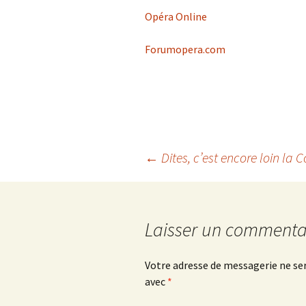
Opéra Online
Forumopera.com
←
Dites, c’est encore loin la C
Navigation
des
Laisser un commenta
articles
Votre adresse de messagerie ne ser
avec
*