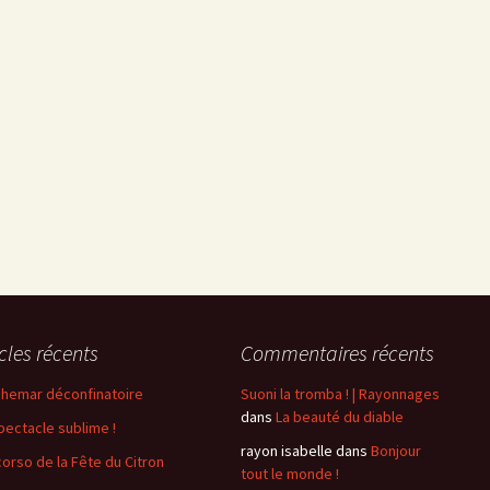
icles récents
Commentaires récents
hemar déconfinatoire
Suoni la tromba ! | Rayonnages
dans
La beauté du diable
pectacle sublime !
rayon isabelle
dans
Bonjour
corso de la Fête du Citron
tout le monde !