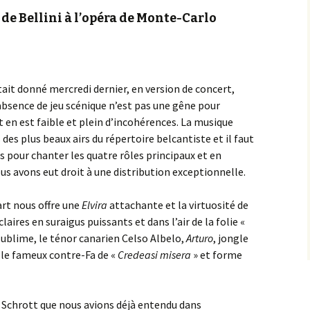
 de Bellini à l’opéra de Monte-Carlo
était donné mercredi dernier, en version de concert,
’absence de jeu scénique n’est pas une gêne pour
t en est faible et plein d’incohérences. La musique
es plus beaux airs du répertoire belcantiste et il faut
s pour chanter les quatre rôles principaux et en
Nous avons eut droit à une distribution exceptionnelle.
rt nous offre une
Elvira
attachante et la virtuosité de
laires en suraigus puissants et dans l’air de la folie «
e sublime, le ténor canarien Celso Albelo,
Arturo
, jongle
 le fameux contre-Fa de «
Credeasi misera
» et forme
Schrott que nous avions déjà entendu dans