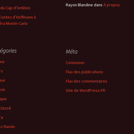
Rayon Blandine
dans
À propos
 du Cap d’Antibes
Contes d’Hoffmann à
éra Monte-Carlo
égories
Méta
ine
Connexion
rs
Flux des publications
eur
Flux des commentaires
ton
Site de WordPress-FR
ique
classé
ra
es Rando