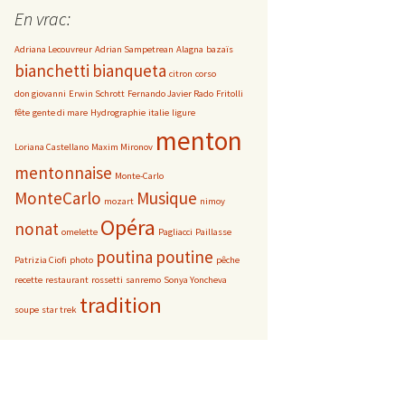
g
En vrac:
o
Adriana Lecouvreur
Adrian Sampetrean
Alagna
bazaïs
r
bianchetti
bianqueta
i
citron
corso
e
don giovanni
Erwin Schrott
Fernando Javier Rado
Fritolli
s
fête
gente di mare
Hydrographie
italie
ligure
menton
Loriana Castellano
Maxim Mironov
mentonnaise
Monte-Carlo
MonteCarlo
Musique
mozart
nimoy
Opéra
nonat
omelette
Pagliacci
Paillasse
poutina
poutine
Patrizia Ciofi
photo
pêche
recette
restaurant
rossetti
sanremo
Sonya Yoncheva
tradition
soupe
star trek