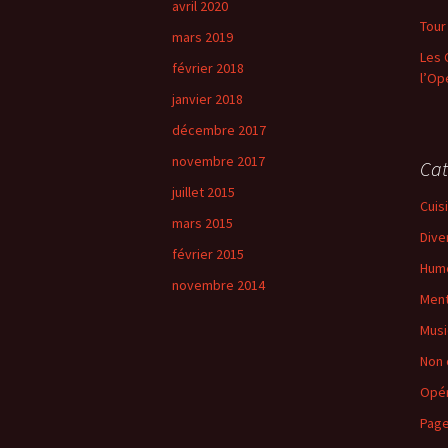
avril 2020
h
Tour
mars 2019
e
Les 
r
février 2018
l’Op
janvier 2018
:
décembre 2017
novembre 2017
Cat
juillet 2015
Cuis
mars 2015
Dive
février 2015
Hum
novembre 2014
Men
Mus
Non 
Opé
Pag