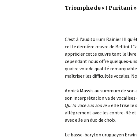
Triomphe de « I Puritani »
C’est à l’auditorium Rainier III qu’
cette dernière œuvre de Bellini. L’
apprécier cette œuvre tant le livre
cependant nous offre quelques-uns d
quatre voix de qualité remarquable
maîtriser les difficultés vocales. 
Annick Massis au summum de son a
son interprétation va de vocalises c
Qui la voce sua soave
» elle frise l
allègrement avec les contre-Ré et
avec elle un duo de choix.
Le basse-baryton uruguayen Erwin 