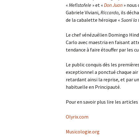
«
Mefistofele
» et «
Don Juan
» nous 
Gabriele Viviani,
Riccardo
, ils déc
de la cabalette héroïque «
Suoni la
Le chef vénézuélien Domingo Hind
Carlo avec maestria en faisant atte
tendance à faire étouffer par les cu
Le public conquis dès les première
exceptionnel a ponctué chaque air
retardant ainsi la reprise, et par 
habituelle en Principauté.
Pour en savoir plus lire les articles 
Olyrix.com
Musicologie.org