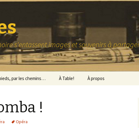
es
ire s'entassent images et souvenirs à partag
pieds, par les chemins…
À Table!
À propos
Quelques recettes
romba !
Où bien manger
ra
Opéra