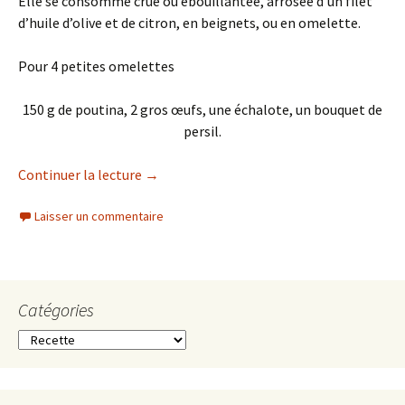
Elle se consomme crue ou ébouillantée, arrosée d’un filet
d’huile d’olive et de citron, en beignets, ou en omelette.
Pour 4 petites omelettes
150 g de poutina, 2 gros œufs, une échalote, un bouquet de
persil.
Continuer la lecture
de
→
Omelette de Poutina
Laisser un commentaire
Catégories
C
a
t
é