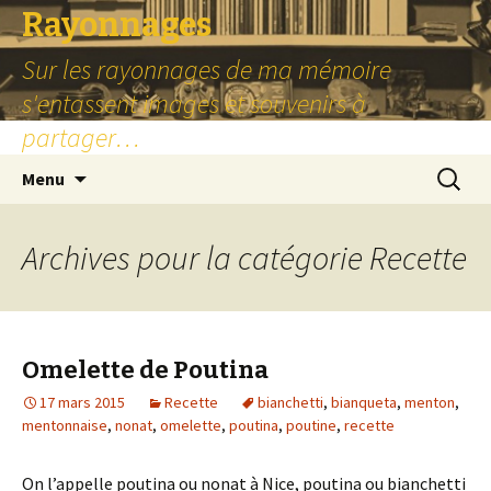
Rayonnages
Sur les rayonnages de ma mémoire
s'entassent images et souvenirs à
partager…
Aller
Recherc
Menu
au
contenu
principal
Archives pour la catégorie Recette
Omelette de Poutina
17 mars 2015
Recette
bianchetti
,
bianqueta
,
menton
,
mentonnaise
,
nonat
,
omelette
,
poutina
,
poutine
,
recette
On l’appelle poutina ou nonat à Nice, poutina ou bianchetti