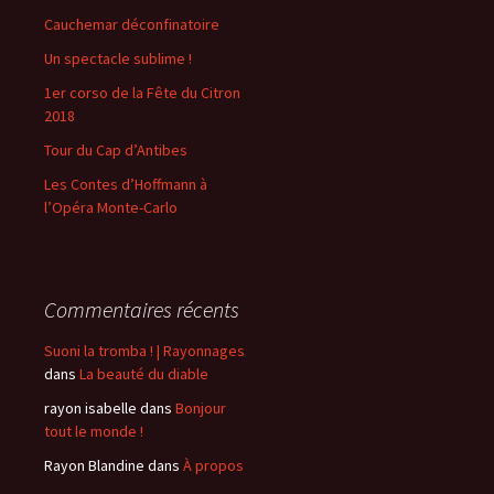
c
Cauchemar déconfinatoire
h
Un spectacle sublime !
e
r
1er corso de la Fête du Citron
2018
:
Tour du Cap d’Antibes
Les Contes d’Hoffmann à
l’Opéra Monte-Carlo
Commentaires récents
Suoni la tromba ! | Rayonnages
dans
La beauté du diable
rayon isabelle
dans
Bonjour
tout le monde !
Rayon Blandine
dans
À propos