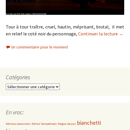
Tour à tour traître, cruel, hautin, méprisant, brutal, il met
en relief le coté noir du personnage,
Continuer la lecture
de
→
La 
Un commentaire pour le moment
Catégories
C
a
t
é
g
En vrac:
o
bianchetti
r
Adriana Lecouvreur
Adrian Sampetrean
Alagna
bazaïs
i