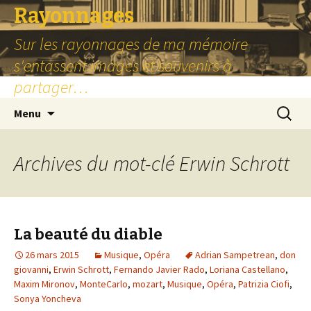
Rayonnages
Sur les rayonnages de ma mémoire
s'entassent images et souvenirs à
partager…
Aller
Recherc
Menu
au
contenu
principal
Archives du mot-clé Erwin Schrott
La beauté du diable
26 mars 2015
Musique
,
Opéra
Adrian Sampetrean
,
don
giovanni
,
Erwin Schrott
,
Fernando Javier Rado
,
Loriana Castellano
,
Maxim Mironov
,
MonteCarlo
,
mozart
,
Musique
,
Opéra
,
Patrizia Ciofi
,
Sonya Yoncheva