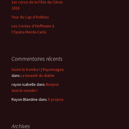
1er corso de la Fête du Citron
2018
:
Tour du Cap d’Antibes
Les Contes d’Hoffmann à
l’Opéra Monte-Carlo
Commentaires récents
Suoni la tromba ! | Rayonnages
dans
La beauté du diable
rayon isabelle
dans
Bonjour
tout le monde !
Rayon Blandine
dans
À propos
Archives