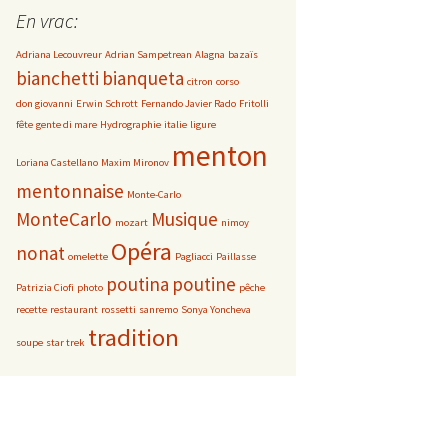
g
En vrac:
o
Adriana Lecouvreur
Adrian Sampetrean
Alagna
bazaïs
r
bianchetti
bianqueta
i
citron
corso
e
don giovanni
Erwin Schrott
Fernando Javier Rado
Fritolli
s
fête
gente di mare
Hydrographie
italie
ligure
menton
Loriana Castellano
Maxim Mironov
mentonnaise
Monte-Carlo
MonteCarlo
Musique
mozart
nimoy
Opéra
nonat
omelette
Pagliacci
Paillasse
poutina
poutine
Patrizia Ciofi
photo
pêche
recette
restaurant
rossetti
sanremo
Sonya Yoncheva
tradition
soupe
star trek