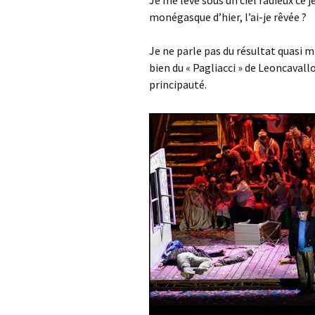
Je me lève sous un ciel radieux ce 
monégasque d’hier, l’ai-je rêvée ?
Je ne parle pas du résultat quasi m
bien du « Pagliacci » de Leoncavallo
principauté.