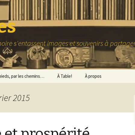
es
ire s'entassent images et souvenirs à partag
pieds, par les chemins…
À Table!
À propos
Quelques recettes
rier 2015
Où bien manger
 et prospérité