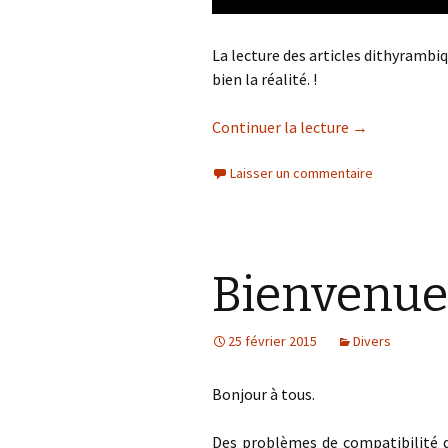
La lecture des articles dithyrambiq
bien la réalité. !
Continuer la lecture
de
→
Le théâtre e
Laisser un commentaire
Bienvenue 
25 février 2015
Divers
Bonjour à tous.
Des problèmes de compatibilité de