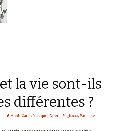
et prospérité
et la vie sont-ils
s différentes ?
MonteCarlo
,
Musique
,
Opéra
,
Pagliacci
,
Paillasse